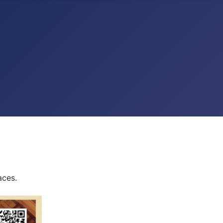
aces.